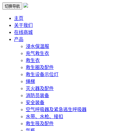
切换导航
主页
关于我们
在线商城
产品
浸水保温服
充气救生衣
救生衣
救生圈及配件
救生设备示位灯
绳梯
灭火器及配件
消防员装备
安全装备
空气呼吸器及紧急逃生呼吸器
水带、水枪、接扣
救生筏及配件
气瓶