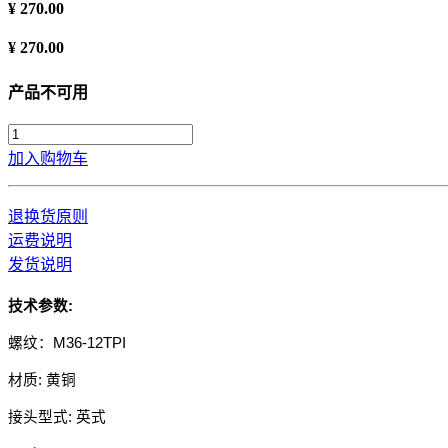
¥
270.00
¥
270.00
产品不可用
加入购物车
退换货原则
运费说明
发货说明
技术参数:
螺纹
：
M36-12TPI
材质: 黄铜
接头型式: 英式