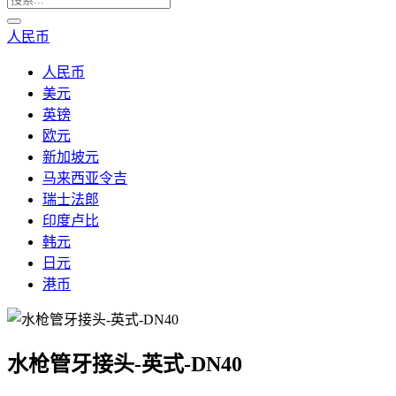
人民币
人民币
美元
英镑
欧元
新加坡元
马来西亚令吉
瑞士法郎
印度卢比
韩元
日元
港币
水枪管牙接头-英式-DN40