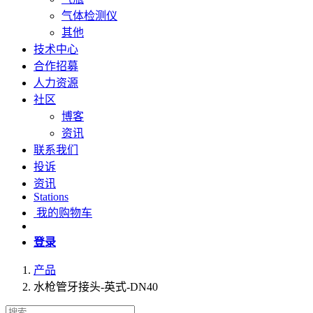
气体检测仪
其他
技术中心
合作招募
人力资源
社区
博客
资讯
联系我们
投诉
资讯
Stations
我的购物车
登录
产品
水枪管牙接头-英式-DN40