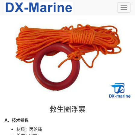
切
换
导
航
救生圈浮索
A、技术参数
材质：丙纶绳