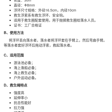
长度：30m
直径：Φ8mm
浮环尺寸规格：外径16.5cm，内径10cm
救生浮索系有救生浮环、安全钩。
适用于救生圈配套使用，用于抛掷救生圈给落水人员。
证书：工厂合格证
B、使用方法
将浮环丢向落水者，落水者将浮环套在手臂上，然后弯曲手臂。
等落水者套好浮环后拖动浮索，救起落水者。
C、适用范围
游泳池必备；
海上渔船必备；
海上救生必备；
户外运动必备。
D、救生绳特点
强度高
延伸率小
抗击性能好
拉力强