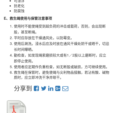
可漂浮
抗老化
防腐蚀
E、救生绳使用与保管注意事项
使用时不能使绳受到超负荷的冲击或载荷，否则，会出现断
股，甚至断绳。
平时应存放在干燥通风处，以防霉变。
使用后涮洗。浸水后应及时放在通风干燥处阴干或晒干，切忌
长时间曝晒。
勤检查，如发现绳索磨损较大或有1／2股以上磨断时，应立
即停止使用。
使用者应定期作负重检查，如无断股或破损，方可继续使用。
救生绳在保管时，避免使绳与尖利物品接触，若沾有酸、碱物
质时，应立即冲洗干净并晾干。
分享到